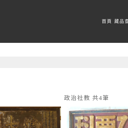
:::
首頁
藏品
政治社教 共4筆