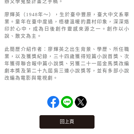
辦文學蒐整計畫之手稿。
廖輝英（1948年～），生於臺中豐原，臺大中文系畢
業。童年在臺中度過，梧棲溫暖的農村印象，深深烙
印於心中，成為日後創作靈感來源之一。創作以小
說、散文為主。
此簡歷介紹作者：廖輝英之出生背景、學歷、所任職
業，以及獲獎紀錄，三十四歲獲得短篇小說首獎、次
年獲得聯合報中篇小說獎、另獲二十一屆金馬獎改編
劇本獎及第二十九屆吳三連小說獎等，並有多部小說
改編為電影與電視劇。
回上頁