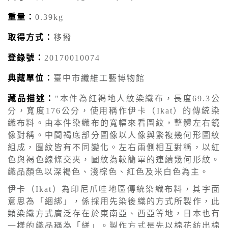
重量：
0.39kg
取得方式：
移撥
登錄號：
20170010074
典藏單位：
臺中市纖維工藝博物館
藏品描述：
"本件為紅褐地人紋染織布，長度69.3公
分，寬度176公分，使用稱作伊卡（Ikat）的傳統染
織布料。由本件染織布的寬幅來看圖紋，整體左右鏡
像對稱。中間褐底部分圖像以人像與繁複幾何形圖紋
組成，圖紋皆有不同變化。左右兩側相互對稱，以紅
色與褐色線條交夾，圖紋為較簡單的連續幾何形紋。
織品顏色以深褐色、淺棕色、紅色及米白色為主。
伊卡（Ikat）為印尼爪哇地區傳統染織布料，其字面
意思為「綑綁」，係採用先染後織的方式所製作，此
類染織方式廣泛存在於東南亞、西亞等地，日本也有
一樣的織品稱為「絣」。製作方式是先以棉花紡出棉