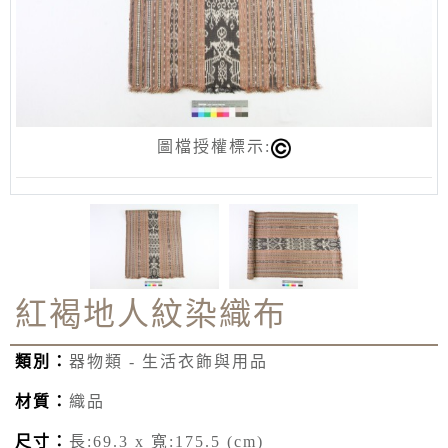
圖檔授權標示:
紅褐地人紋染織布
類別：
器物類 - 生活衣飾與用品
材質：
織品
尺寸：
長:69.3 x 寬:175.5 (cm)