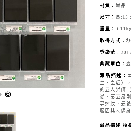
材質：
織品
尺寸：
長:13 
重量：
0.11k
取得方式：
登錄號：
201
典藏單位：
藏品描述：
皇、皇后）
的五人樂師
示:
從，第五層
等嫁妝，最
層因其人偶
藏品描述-授