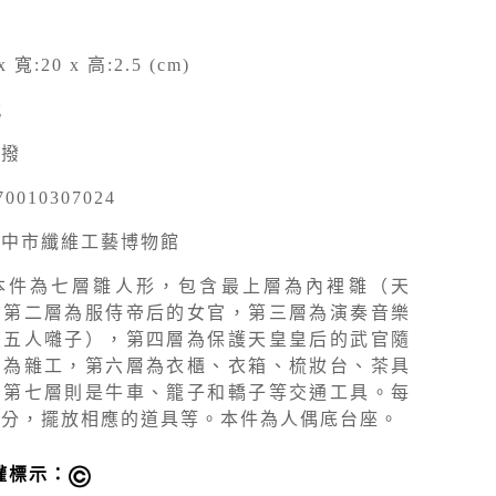
x 寬:20 x 高:2.5 (cm)
g
移撥
70010307024
臺中市纖維工藝博物館
本件為七層雛人形，包含最上層為內裡雛（天
，第二層為服侍帝后的女官，第三層為演奏音樂
（五人囃子），第四層為保護天皇皇后的武官隨
則為雜工，第六層為衣櫃、衣箱、梳妝台、茶具
後第七層則是牛車、籠子和轎子等交通工具。每
身分，擺放相應的道具等。本件為人偶底台座。
權標示：