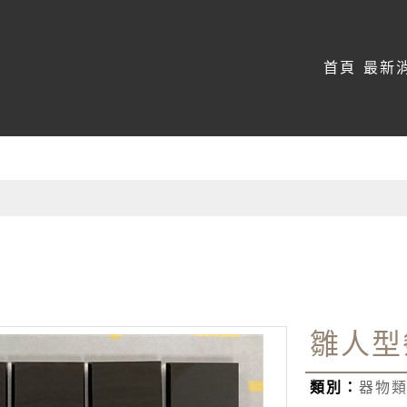
:::
首頁
最新
雛人型
類別：
器物類