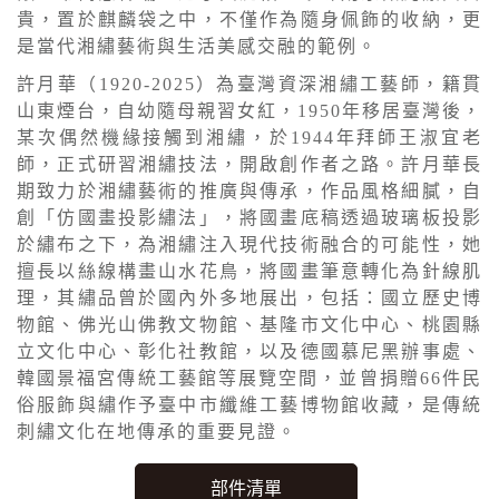
貴，置於麒麟袋之中，不僅作為隨身佩飾的收納，更
是當代湘繡藝術與生活美感交融的範例。
許月華（1920-2025）為臺灣資深湘繡工藝師，籍貫
山東煙台，自幼隨母親習女紅，1950年移居臺灣後，
某次偶然機緣接觸到湘繡，於1944年拜師王淑宜老
師，正式研習湘繡技法，開啟創作者之路。許月華長
期致力於湘繡藝術的推廣與傳承，作品風格細膩，自
創「仿國畫投影繡法」，將國畫底稿透過玻璃板投影
於繡布之下，為湘繡注入現代技術融合的可能性，她
擅長以絲線構畫山水花鳥，將國畫筆意轉化為針線肌
理，其繡品曾於國內外多地展出，包括：國立歷史博
物館、佛光山佛教文物館、基隆市文化中心、桃園縣
立文化中心、彰化社教館，以及德國慕尼黑辦事處、
韓國景福宮傳統工藝館等展覽空間，並曾捐贈66件民
俗服飾與繡作予臺中市纖維工藝博物館收藏，是傳統
刺繡文化在地傳承的重要見證。