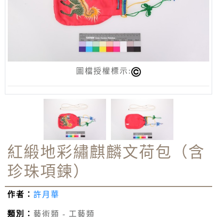
圖檔授權標示:
紅緞地彩繡麒麟文荷包（含
珍珠項鍊）
作者：
許月華
類別：
藝術類 - 工藝類