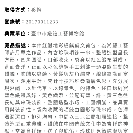
取得方式：
移撥
登錄號：
20170011233
典藏單位：
臺中市纖維工藝博物館
藏品描述：
本件紅緞地彩繡麒麟文荷包，為湘繡工藝
師許月華之作品，內含珍珠項鍊一串。整體造型呈長
方形，四角圓弧，口部收束，袋身以紅色緞布製成，
背面素淨，正面以彩色絲線手工刺繡一頭姿態生動的
麒麟，麒麟以綠鱗、黃鬣與灰角繡成，線條靈動而富
層次，運用平針、套針等技巧堆疊漸層色彩，充分展
現湘繡「以針代筆、以線暈色」的特色。袋口鑲緄寶
藍色緞邊與綠、黃色織帶，並配有藍、綠、黃三色盤
長結與串珠裝飾，整體造型小巧，工藝細膩，兼具實
用與裝飾性。袋內收藏的項鍊由圓形珍珠串成，色澤
溫潤潔白，排列均勻，中間以三只金屬扣環連接，整
體造型莊重典雅。麒麟在中國傳統文化中為吉祥的神
獸，常寓意祥瑞、送子與庇佑，珍珠則象徵純潔與富