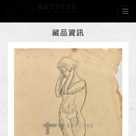
跳到主要內容
嘉義市立美術館
網頁導覽
:::