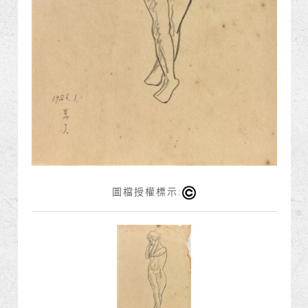
圖檔授權標示: