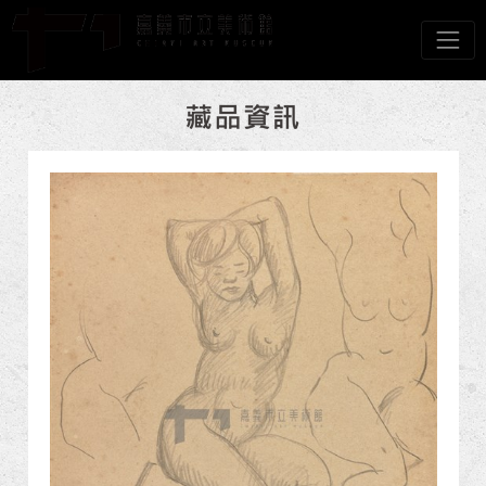
跳到主要內容
嘉義市立美術館
網頁導覽
:::