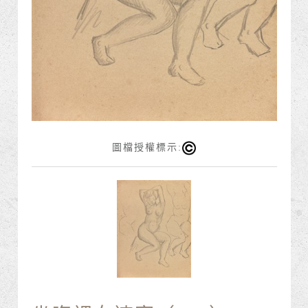
圖檔授權標示: