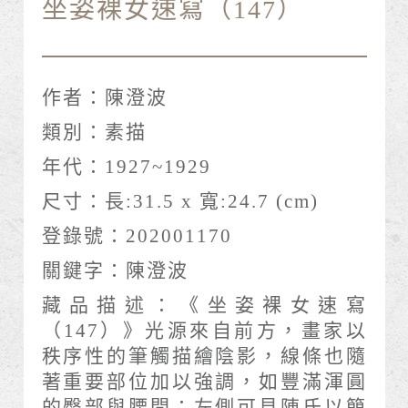
坐姿裸女速寫（147）
作者：
陳澄波
類別：
素描
年代：
1927~1929
尺寸：
長:31.5 x 寬:24.7 (cm)
登錄號：
202001170
關鍵字：
陳澄波
藏品描述：
《坐姿裸女速寫
（147）》光源來自前方，畫家以
秩序性的筆觸描繪陰影，線條也隨
著重要部位加以強調，如豐滿渾圓
的臀部與腰間；左側可見陳氏以簡