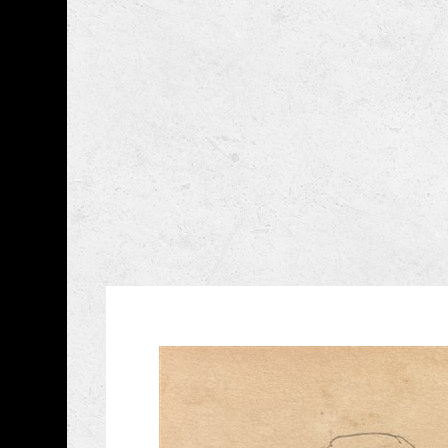
跳到主要內容
嘉義市立美術館
網頁導覽
藏品資訊
:::