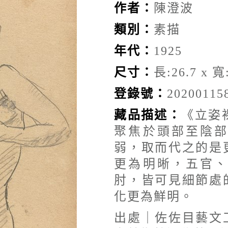
作者：
陳澄波
類別：
素描
年代：
1925
尺寸：
長:26.7 x 寬:
登錄號：
20200115
藏品描述：
《立姿裸
聚焦於頭部至陰
弱，取而代之的是
更為明晰，五官
肘，皆可見細節處
化更為鮮明。
出處｜佐佐目藝文