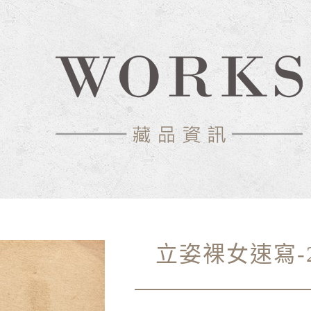
立姿裸女速寫-25