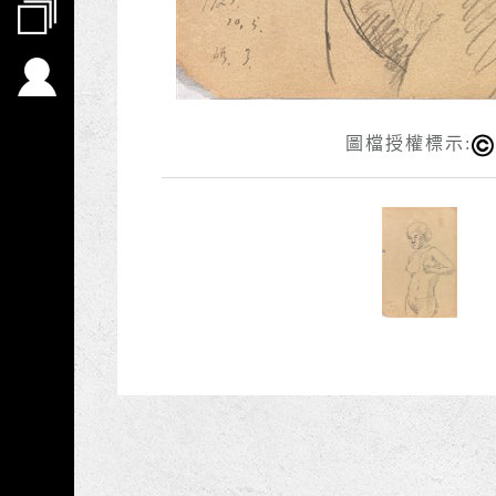
圖檔授權標示: