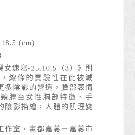
18.5 (cm)
8
女速寫-25.10.5（3）》則
部，線條的實驗性在此被減
更多陰影的營造，臉部表情
、頸脖至女性胸部特徵、手
的陰影描繪，人體的肌理變
工作室，畫都嘉義－嘉義市