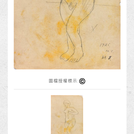
圖檔授權標示: