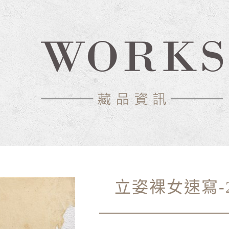
立姿裸女速寫-2