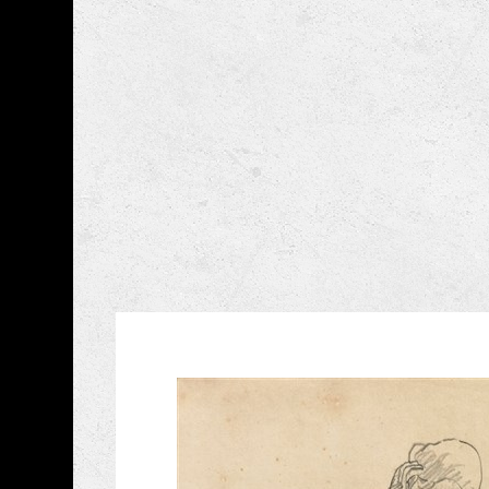
跳到主要內容
嘉義市立美術館
網頁導覽
藏品資訊
:::