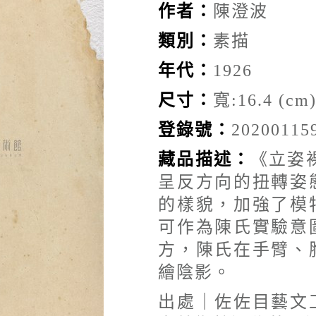
作者：
陳澄波
類別：
素描
年代：
1926
尺寸：
寬:16.4 (cm
登錄號：
20200115
藏品描述：
《立姿裸
呈反方向的扭轉姿
的樣貌，加強了模
可作為陳氏實驗意
方，陳氏在手臂、
繪陰影。
出處｜佐佐目藝文