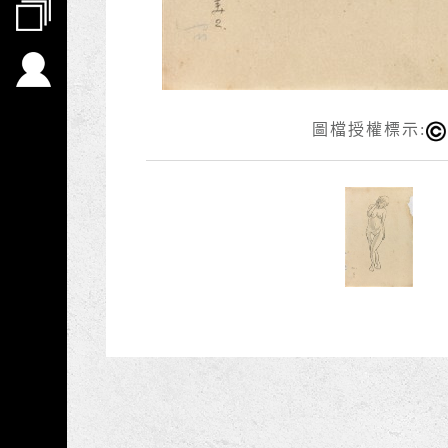
圖檔授權標示: