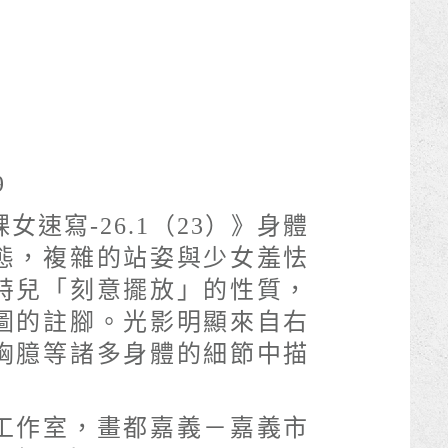
)
9
女速寫-26.1（23）》身體
態，複雜的站姿與少女羞怯
特兒「刻意擺放」的性質，
圖的註腳。光影明顯來自右
胸臆等諸多身體的細節中描
工作室，畫都嘉義－嘉義市