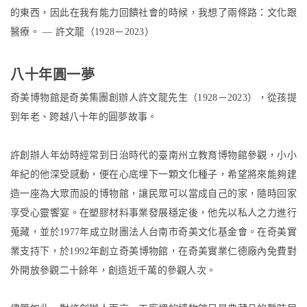
的東西，因此在我有能力回饋社會的時候，我想了兩條路：文化跟
醫療。 — 許文龍（1928－2023）
八十年圓一夢
奇美博物館是奇美集團創辦人許文龍先生（1928－2023），從孩提
到年老、跨越八十年的圓夢故事。
許創辦人年幼時經常到日治時代的臺南州立教育博物館參觀，小小
年紀的他深受感動，便在心底埋下一顆文化種子，希望將來能夠建
造一座為大眾而設的博物館，讓民眾可以當成自己的家，隨時回家
享受心靈饗宴。在塑膠材料事業發展穩定後，他先以私人之力進行
蒐藏，並於1977年成立財團法人台南市奇美文化基金會。在奇美實
業支持下，於1992年創立奇美博物館，在奇美實業仁德廠內免費對
外開放參觀二十餘年，創造近千萬的參觀人次。