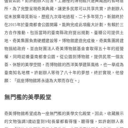
儘管如此，對許創辦人而言，工廠裡的博物館只是典藏品的暫時居
所，為了完整呈現奇美典藏，讓更多民眾可以共享共賞，許創辦人
從未放棄尋覓新址，歷經九次尋地過程、二十多年努力，新館終於
在2015年於臺南都會公園開幕。能夠完成此項龐大計劃，有賴於三
方合作推動，包括當時的臺南縣政府提出規劃、臺糖公司提供土
地、奇美集團負責硬體建設等。博物館建造完成後，奇美集團將建
物捐給政府，並由財團法人奇美博物館基金會取得五十年的經營
權，同時認養臺南都會公園。從公園到博物館，提供民眾一個友
善、休憩的美學空間，而博物館的西洋美學建築風格，也一舉成為
臺南知名地標。許創辦人等待了八十年的夢想，終於實現，他發
願：「這座博物館將永遠為大眾而存在。」
無門檻的美學殿堂
奇美博物館希望成為一座無門檻的美學文化殿堂，因此，收藏展示
的文物強調3歲幼童到9旬長輩都看得懂、聽得懂，如許創辦人表