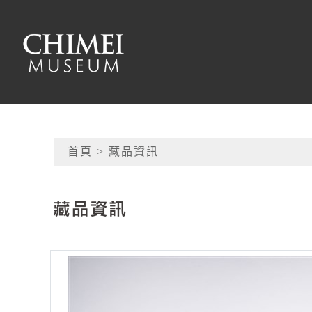
跳到主要內容
奇美博物館
網頁導覽
首頁
> 藏品資訊
:::