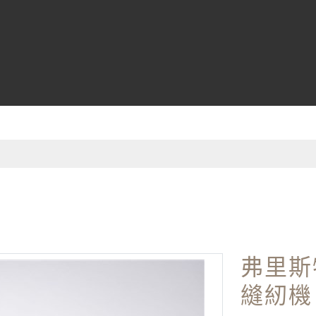
弗里斯特
縫紉機