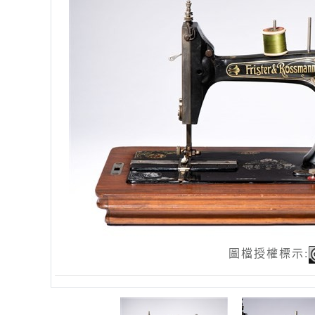
圖檔授權標示: