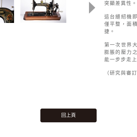
突顯差異性
這台縫紉機
僅平整，面
捷。
第一次世界
膨脹的壓力
能一步步走
（研究與審
回上頁