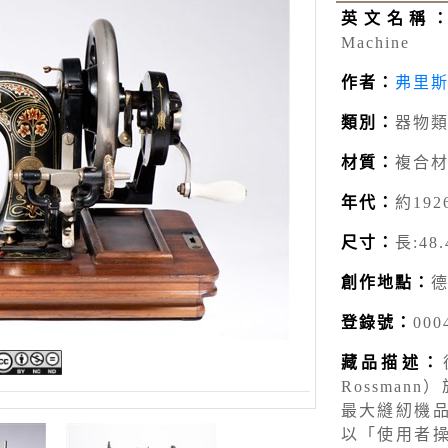
英文名稱
Machine
作者：
弗里
類別：
器物類
材質：
複合
年代：
約192
尺寸：
長:48.
創作地點：
登錄號：
000
藏品描述：
Rossma
最大縫紉機
以「使用者