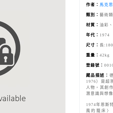
作者：
馬克
類別：
藝術類
材質：
油彩
年代：
1974
尺寸：
長:180
重量：
42kg
登錄號：
001
藏品描述：
德
1976）是超
人物，其創
潛意識與想
1974年恩
風的籠床〉（Lit-