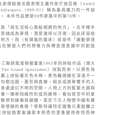
）。此家俱組被法國表現主義作家芒迪亞格（André
 Mandiargues, 1909-91）稱為最具魔力的一件超
。 本件作品便是99件屏風中的第78件。
床是「與生活核心奧秘相遇的地方」。在半睡半
種思緒成為夢境，潛意識得以浮現，因此床是給
的地方。而〈有屏風的籠床〉就是件「啟動夢境
旨在解放人們的想像力與釋放潛意識中的創造
這件三聯屏風是根據畫家1965年的拼貼作品〈偉大
he Grand Ignoramus）改製而來。以黑色為
兩翼上拼貼著灰色木梯，黑色輪廓線在深淺不一
上勾勒出圓、菱形與直線，組合成高舉雙手的人
如身處虛幻不明的空間。人物上方的藍紫大圓與
結著一連串短線所形成的線條，看似夜空中的星
人聯想到錶盤與錶鏈。是否下方人物懷中綴有螺
也是懷錶的象徵？恩斯特讓特定圖像元素脫離之
在拼貼換置後讓原本熟悉的意象變得奇特而神