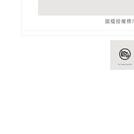
圖檔授權標