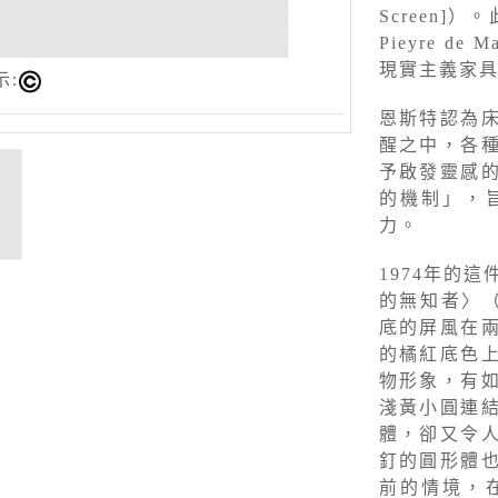
Screen]
Pieyre de
現實主義家具
示:
恩斯特認為
醒之中，各
予啟發靈感
的機制」，
力。
1974年的
的無知者〉（T
底的屏風在
的橘紅底色
物形象，有
淺黃小圓連
體，卻又令
釘的圓形體
前的情境，