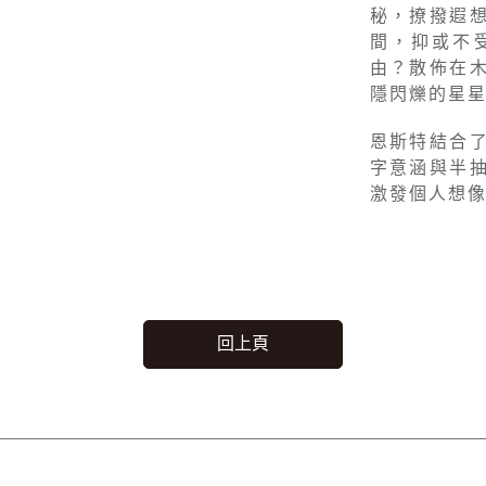
秘，撩撥遐
間，抑或不
由？散佈在
隱閃爍的星
恩斯特結合
字意涵與半
激發個人想像
回上頁