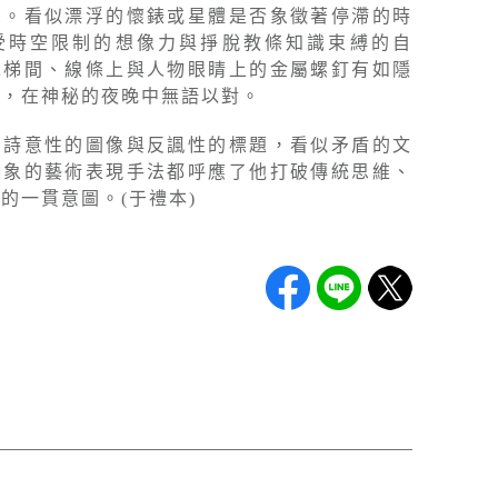
想。看似漂浮的懷錶或星體是否象徵著停滯的時
受時空限制的想像力與掙脫教條知識束縛的自
木梯間、線條上與人物眼睛上的金屬螺釘有如隱
星，在神秘的夜晚中無語以對。
了詩意性的圖像與反諷性的標題，看似矛盾的文
抽象的藝術表現手法都呼應了他打破傳統思維、
的一貫意圖。(于禮本)