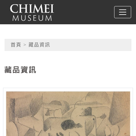
跳到主要內容
奇美博物館
網頁導覽
首頁
> 藏品資訊
:::