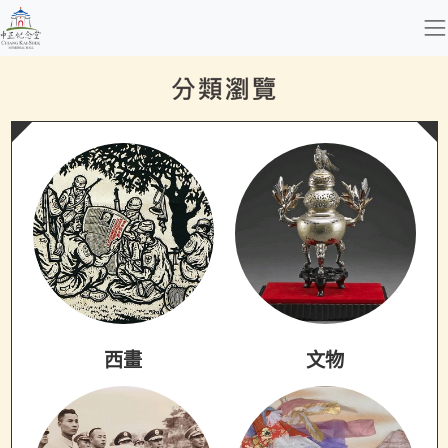
跳到主要內容
國立中正紀念堂管理處
網頁導覽
:::
分類瀏覽
西畫
文物