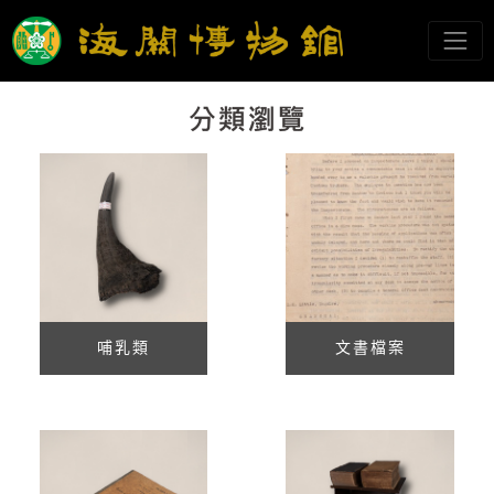
跳到主要內容
海關博物館
網頁導覽
:::
哺乳類
文書檔案