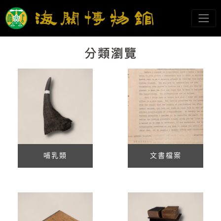
跳到主要內容
海關博物館
網頁導覽
:::
哺乳類
文書檔案