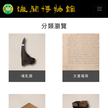
跳到主要內容
海關博物館
網頁導覽
:::
哺乳類
文書檔案