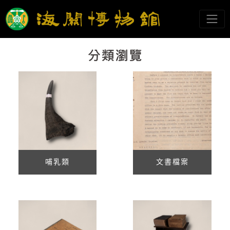
跳到主要內容
海關博物館
網頁導覽
:::
哺乳類
文書檔案