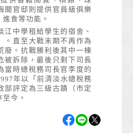
，提供書籍閱覽、棋類、球
海關官邸則提供官員級俱樂
、進食等功能。
淡江中學租給學生的宿舍、
」。直至大戰末期不再作為
荒廢。抗戰勝利後其中一棟
危被拆除，最後只剩下司長
為當時總稅務司長官李度的
997年以「前清淡水總稅務
政部評定為三級古蹟（市定
存至今。