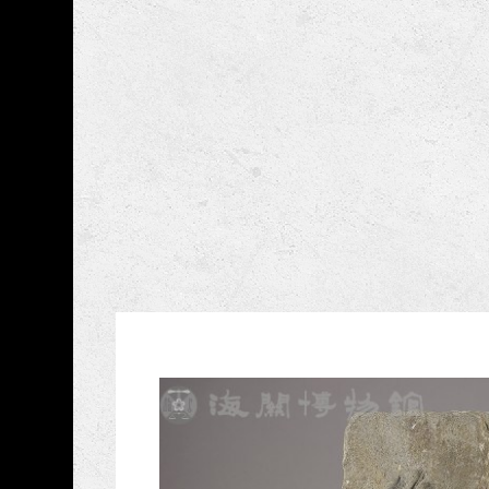
跳到主要內容
海關博物館
網頁導覽
藏品資訊
:::