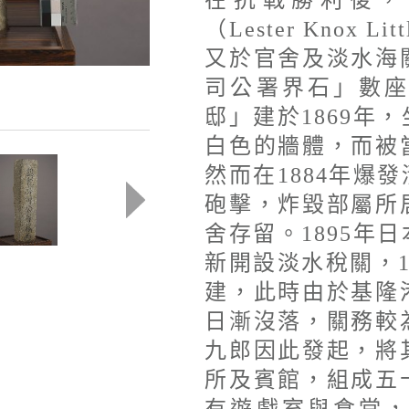
在抗戰勝利後，
（Lester Knox
又於官舍及淡水海
司公署界石」數
邸」建於1869年
白色的牆體，而被
然而在1884年爆
砲擊，炸毀部屬所
舍存留。1895年
新開設淡水稅關，1
建，此時由於基隆
日漸沒落，關務較
九郎因此發起，將
所及賓館，組成五