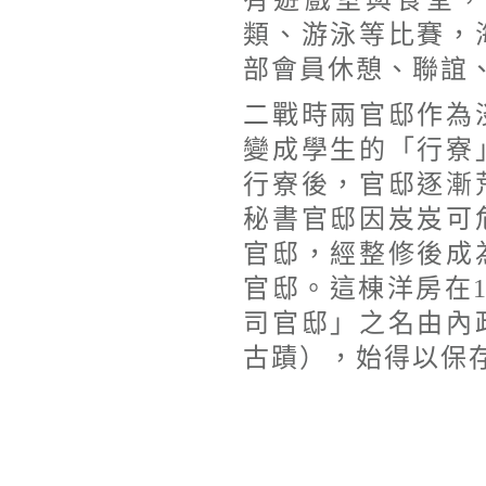
有遊戲室與食堂
類、游泳等比賽，
部會員休憩、聯誼
二戰時兩官邸作為
變成學生的「行寮
行寮後，官邸逐漸
秘書官邸因岌岌可
官邸，經整修後成
官邸。這棟洋房在1
司官邸」之名由內
古蹟），始得以保