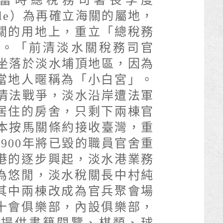
當時總稅務司署長李度
 Little）為再確立海關的屬地，
關的用地上，重立「總稅務
座。「前清淡水關稅務司官
，坐落於淡水埔頂地區，因為
當地人暱稱為「小白宮」。
發清法戰爭，淡水沿岸遭法軍
居住的房舍，只剩下兩棟官
日本按馬關條約接收臺灣，重
900年將已毀的職員官舍重
港的逐步興起，淡水港業務
為悠閒，淡水稅關長中村純
其中兩棟改成為官兵聚會場
十會俱樂部，內設俱樂部，