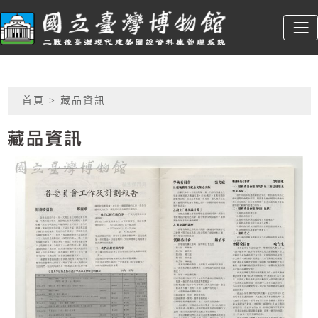
跳到主要內容
臺博館建築圖
:::
網頁導覽
首頁
> 藏品資訊
藏品資訊