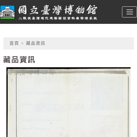
跳到主要內容
臺博館建築圖
:::
網頁導覽
首頁
> 藏品資訊
藏品資訊