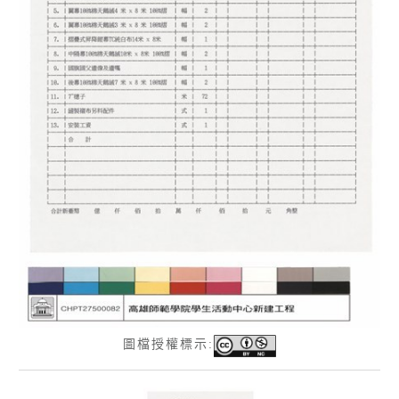
圖檔授權標示: