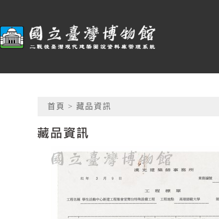
跳到主要內容
:::
臺博館建築圖
網頁導覽
首頁
> 藏品資訊
藏品資訊