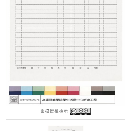
圖檔授權標示: