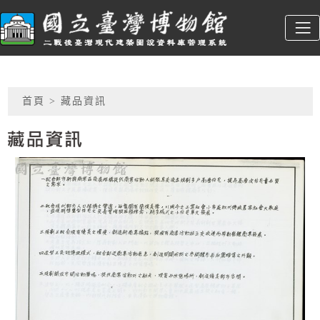
跳到主要內容
臺博館建築圖
:::
網頁導覽
首頁
> 藏品資訊
藏品資訊