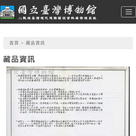
跳到主要內容
臺博館建築圖
:::
網頁導覽
首頁
> 藏品資訊
藏品資訊