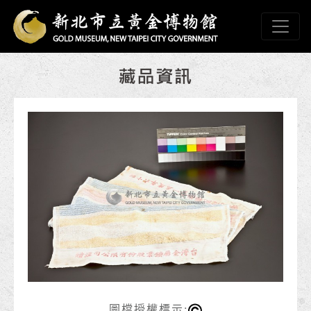
跳到主要內容
新北市立黃金博物館
網頁導覽
:::
圖檔授權標示: