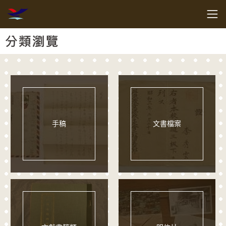
跳到主要內容
客家委員會客家文化發展中心
網頁導覽
:::
分類瀏覽
手稿
文書檔案