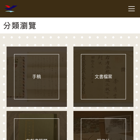
跳到主要內容
客家委員會客家文化發展中心
網頁導覽
:::
分類瀏覽
手稿
文書檔案