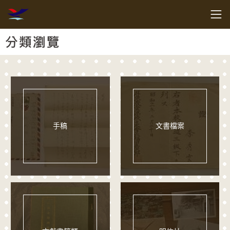
跳到主要內容
客家委員會客家文化發展中心
網頁導覽
:::
分類瀏覽
手稿
文書檔案