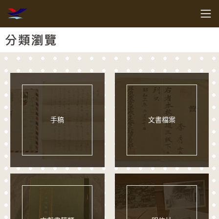
跳到主要內容
客家委員會客家文化發展中心
網頁導覽
:::
分類瀏覽
手稿
文書檔案