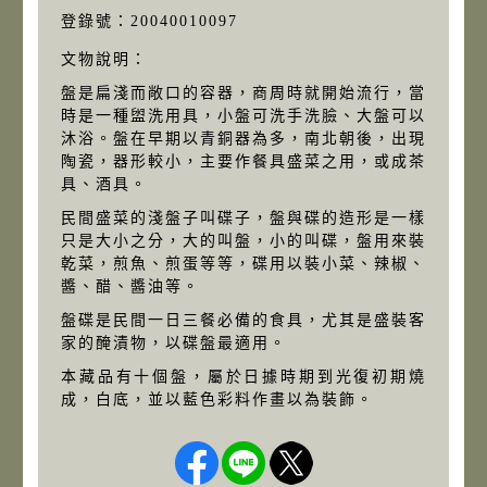
登錄號：20040010097
文物說明：
盤是扁淺而敞口的容器，商周時就開始流行，當
時是一種盥洗用具，小盤可洗手洗臉、大盤可以
沐浴。盤在早期以青銅器為多，南北朝後，出現
陶瓷，器形較小，主要作餐具盛菜之用，或成茶
具、酒具。
民間盛菜的淺盤子叫碟子，盤與碟的造形是一樣
只是大小之分，大的叫盤，小的叫碟，盤用來裝
乾菜，煎魚、煎蛋等等，碟用以裝小菜、辣椒、
醬、醋、醬油等。
盤碟是民間一日三餐必備的食具，尤其是盛裝客
家的醃漬物，以碟盤最適用。
本藏品有十個盤，屬於日據時期到光復初期燒
成，白底，並以藍色彩料作畫以為裝飾。