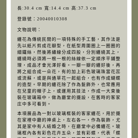
長:30.4 cm 寬:14.4 cm 高:37.3 cm
登錄號：20040010308
文物說明：
纏花為傳統民間的一項特殊的手工藝，其作法是
先以紙片剪成花瓣型，在紙型周圍圈上一圈圈的
細鐵絲，然後將繡線分成四股，分別纏繞其上，
纏繞時必須將一根一根的絲線依一定順序平鋪整
理，成品才會光澤好看。一瓣一瓣的纏好後，再
將之組合成一朵花，有的加上彩色玻璃珠當花蕊
或流蘇，或是與通草花一起組合，也有作成蝴蝶
的造型。早期的纏花除了作為髮飾外，也常應用
在兒童的帽子上，或運用其技法，作成一大束後
裝在玻璃箱中，做為廳堂的擺設，在舊時的客家
庄中多可看到。
本項展品為一對以玻璃框裝的客家纏花，用於擺
在家裡中廳的神桌上，左右各一，作為裝飾，尤
其是家中有人結婚之時，在廳堂中必備纏花。玻
璃框內各有彩色花卉五朵，並有彩蝶，代表「蝶