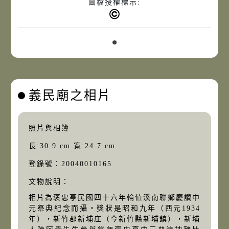
圖檔授權標示:
義民廟之相片
照片與相簿
長:30.9 cm 寬:24.7 cm
登錄號：20040010165
文物說明：
相片為褒忠亭民國四十六年輪值溪南聯鄉慶讚中
元祭典紀念而攝。獎狀是昭和九年（西元1934
年），新竹郡新埔庄（今新竹縣新埔鎮），新埔