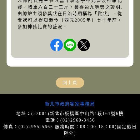
人陳阿貴先生參與當年褒忠亭中元普渡神豬比
賽，豬重六百三十二斤，獲得第九等獎之證明,
由總炉主頒發獎狀在日治時期稱為「賞狀」。從
獎狀可以得知距今（西元2005年）七十年前，
參加神豬比賽的盛況。
回上頁
網站導覽
新北市政府客家事務局
地址：(22001)新北市板橋區中山路1段161號6樓
電話：(02)2960-3456
傳真：(02)2955-5665 服務時間：08：00-18：00(國定假日
除外)