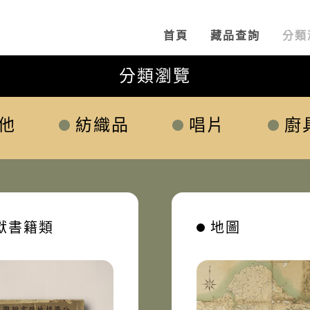
:::
首頁
藏品查詢
分類
分類瀏覽
他
紡織品
唱片
廚
獻書籍類
地圖