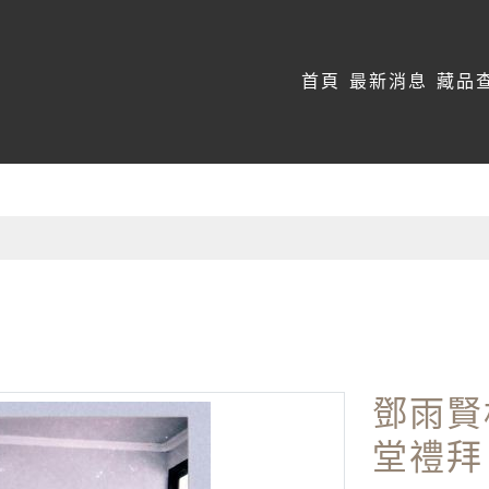
:::
首頁
最新消息
藏品
鄧雨賢
堂禮拜