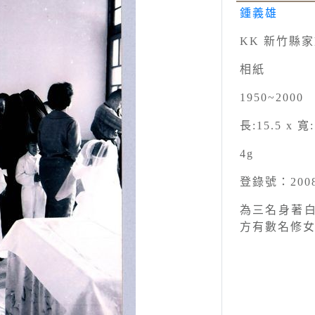
鍾義雄
KK 新竹縣
相紙
1950~2000
長:15.5 x 寬:
4g
登錄號：2008.
為三名身著
方有數名修