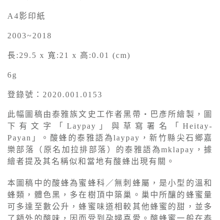
A4影印紙
2003~2018
長:29.5 x 寬:21 x 高:0.01 (cm)
6g
登錄號：2020.001.0153
此幅圖稿由泰雅族文史工作者黑帶・巴彥所繪製，圖
下有文字「Laypay」與草寫署名「Heitay-
Payan」。酸蜂的泰雅語為laypay，新竹縣尖石鄉嘉
樂部落（原名加拉排部落）的泰雅語為mklapay，據
繪者提及其名稱似和當地有酸蜂出現有關。
本圖稿中的酸蜂為蜜蜂科／無刺蜂屬，是小型的溫和
蜂類，體色黑，多在樹頂中築巢。巢中所釀的蜂蜜量
可多達至數公升，蜂蜜味道相較其他蜂蜜的甜，並多
了額外的酸味，因而受到孕婦喜愛。酸蜂蜜一般在泰