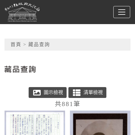
跳到主要內容
新竹縣政府文化局
網頁導覽
首頁
> 藏品查詢
:::
藏品查詢
共881筆