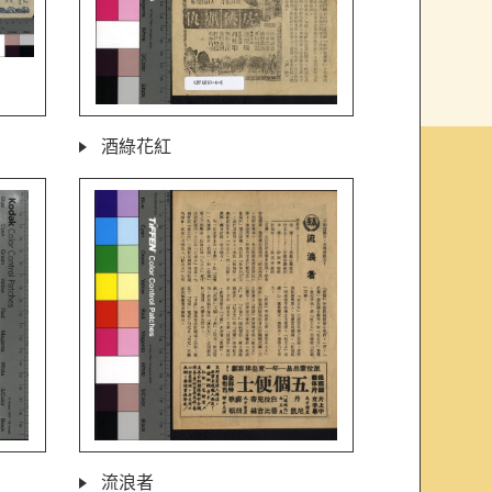
酒綠花紅
流浪者