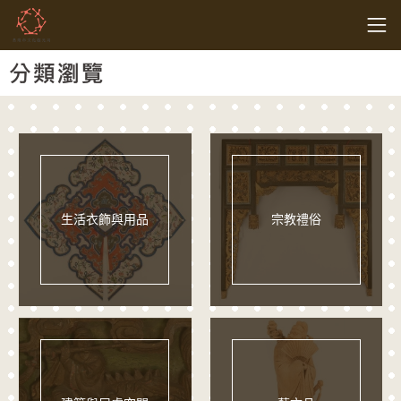
跳到主要內容
基隆市文化觀光局
網頁導覽
:::
分類瀏覽
生活衣飾與用品
宗教禮俗