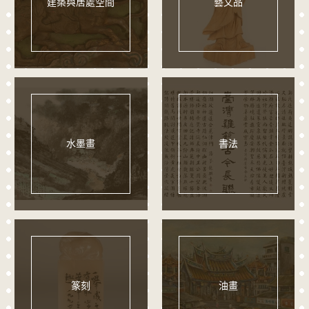
建築與居處空間
藝文品
水墨畫
書法
篆刻
油畫