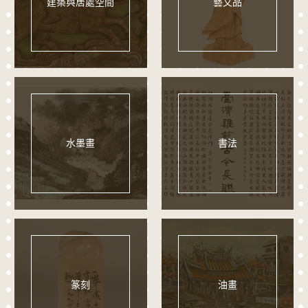
建築與居處空間
藝文品
水墨畫
書法
篆刻
油畫