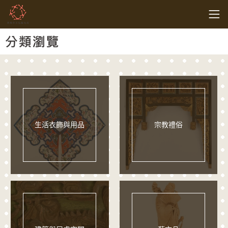
跳到主要內容
基隆市文化觀光局
網頁導覽
:::
分類瀏覽
生活衣飾與用品
宗教禮俗