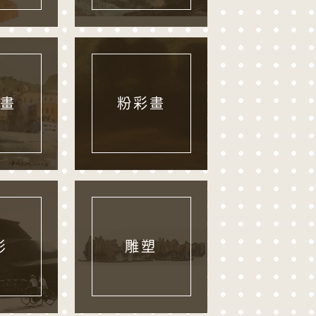
畫
粉彩畫
影
雕塑