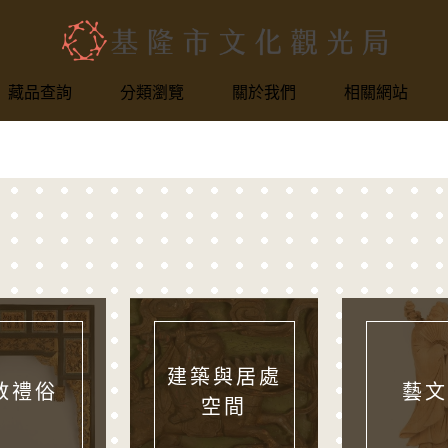
基隆市文化觀光局
網頁導覽
藏品查詢
分類瀏覽
關於我們
相關網站
建築與居處
教禮俗
藝文
空間