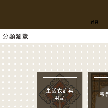
跳到主要內容
:::
首頁
:::
分類瀏覽
生活衣飾與
宗
用品