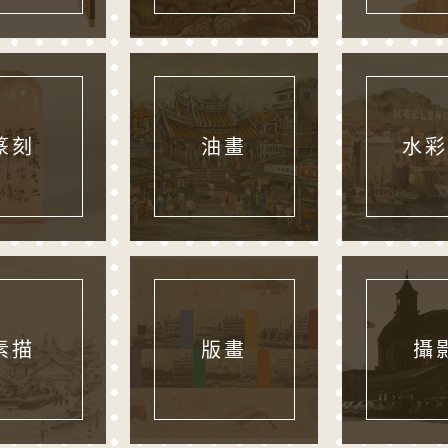
篆刻
油畫
水彩
素描
版畫
攝