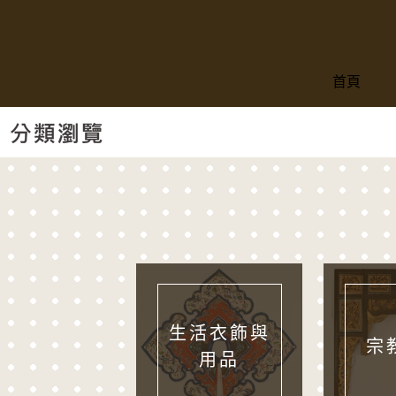
跳到主要內容
:::
首頁
:::
分類瀏覽
生活衣飾與
宗
用品