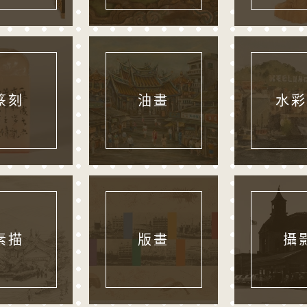
篆刻
油畫
水彩
素描
版畫
攝