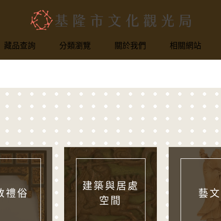
基隆市文化觀光局
網頁導覽
藏品查詢
分類瀏覽
關於我們
相關網站
建築與居處
教禮俗
藝文
空間