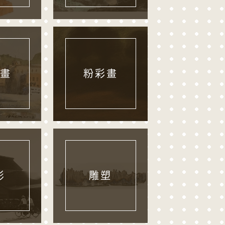
畫
粉彩畫
影
雕塑