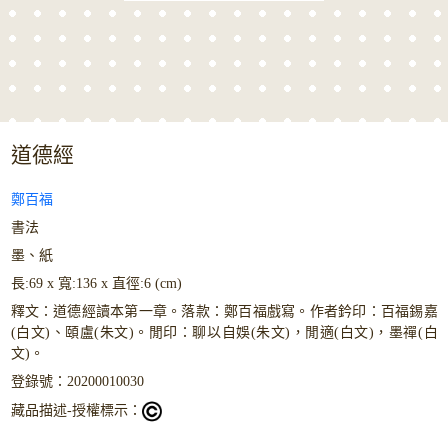
道德經
鄭百福
書法
墨、紙
長:69 x 寬:136 x 直徑:6 (cm)
釋文：道德經讀本第一章。落款：鄭百福戲寫。作者鈐印：百福錫嘉
(白文)、頤盧(朱文)。閒印：聊以自娛(朱文)，閒適(白文)，墨禪(白
文)。
登錄號：20200010030
藏品描述-授權標示：