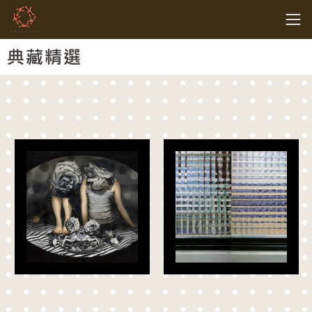
跳到主要內容
基隆市文化觀光局
網頁導覽
:::
典藏精選
:::