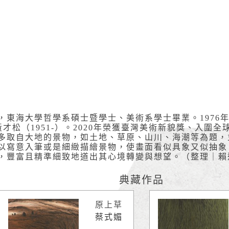
東海大學哲學系碩士暨學士、美術系學士畢業。1976年曾師
黃才松（1951-）。2020年榮獲臺灣美術新貌獎、入圍
多取自大地的景物，如土地、草原、山川、海潮等為題，
以寫意入筆或是細緻描繪景物，使畫面看似具象又似抽象
，豐富且精準細致地道出其心境轉變與想望。（整理｜賴
典藏作品
原上草
蔡式媚