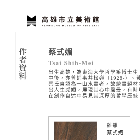
跳到主要內容
高雄市立美術館
網頁導覽
作者資料
蔡式媚
:::
Tsai Shih-Mei
出生高雄，為東海大學哲學系博士生，
中後，亦曾師事井松嶺（1928-）、
蔡氏自認為一山水畫者，故繪畫題材
出人生感觸，展現其心中風景，有時
在創作自述中易見其深厚的哲學歷練
離離
蔡式媚