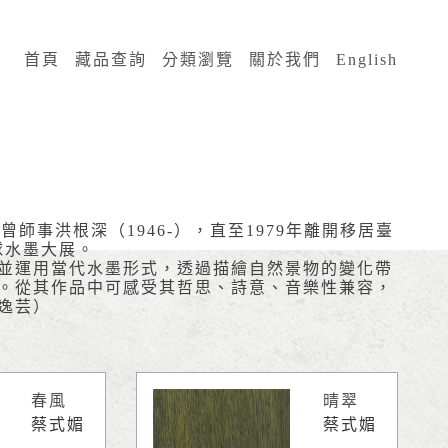
:::
首頁
藏品查詢
分類瀏覽
關於我們
English
事洪根深（1946-），直至1979年離開移居臺
全球水墨大展。
並運用當代水墨形式，透過描繪自然景物的變化帶
。從其作品中可感受其哲思、詩意、音樂性兼容，
逸芸）
春風
晴翠
蔡式媚
蔡式媚