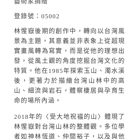
藝術家捐贈
登錄號：05002
林惺嶽後期的創作中，轉向以台灣風
景為主題，其意義並非表象上從超現
實畫風轉為寫實，而是從他的理想出
發，從風土觀的角度挖掘台灣文化的
特質。他在1985年探索玉山、濁水溪
後，更著力於描繪台灣山林中的高
山、細流與岩石，體察棲居與孕育生
命的場所內涵。
2018年的〈受大地祝福的山〉體現了
林惺嶽對台灣山林的整體觀。多位學
者如神林恆道、仲間裕子，以及與他