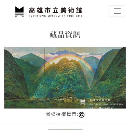
跳到主要內容
高雄市立美術館
網頁導覽
藏品資訊
:::
圖檔授權標示: