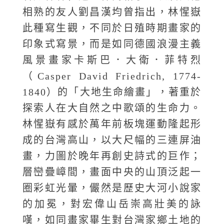
相熟的友人劉昌漢均曾指出，林惺嶽
此種寫生觀，不同於日殖時期畫家的
印象式寫景，而是如同德國浪漫主義
風景畫家卡斯巴．大衛．菲特烈
（Casper David Friedrich, 1774-
1840）的「大地生命繪畫」，著重於
探索人在大自然之中歌頌的生命力。
林惺嶽有感於萬年前板塊運動隆起形
成的台灣高山，以大尺幅的三連屏油
畫，力圖於晚年再創史詩式的巨作；
層巒疊嶂間，畫面中央的山頂泛起一
圈彩虹光暈，儼然是歷史大河小說家
的加冕，對宏偉山岳崇高壯美的詠
嘆，如同畫家畢生對台灣家鄉土地的