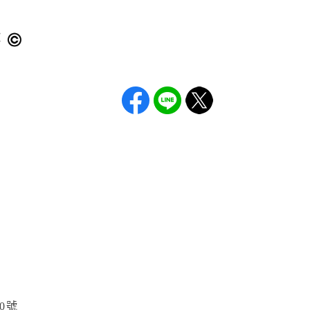
）
：
0號