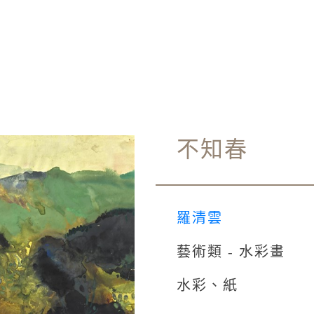
不知春
羅清雲
藝術類 - 水彩畫
水彩、紙