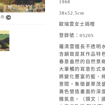
1968
38x52.5cm
示:
歐瑞雲女士捐贈
登錄號：05205
羅清雲擅長不透明
含韻致是其作品特
春意盎然的自然景
大筆觸的寫意形式
將變化豐富的藍、
景間，象徵蒼翠茂
黃色營造畫面的深
雅氣息。（撰文｜