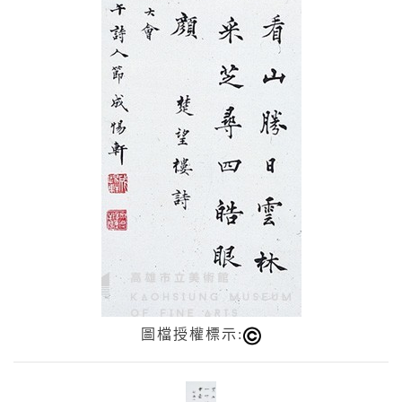
圖檔授權標示: