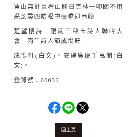
買山無計且看山勝日雲林一叩關不用
采芝尋四皓眼中壺嶠即商顏
楚望樓詩 鯤南三縣市詩人聯吟大
會 丙午詩人節成惕軒
成惕軒(白文)。安得廣廈千萬間(白
文)。
登錄號：00036
回上頁